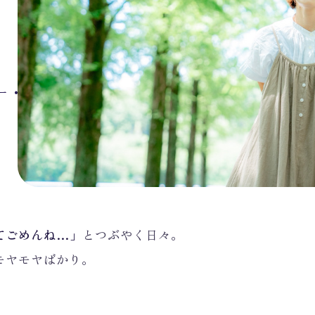
ー
•
2025年9月4日
てごめんね…」
とつぶやく日々。
モヤモヤばかり。
」