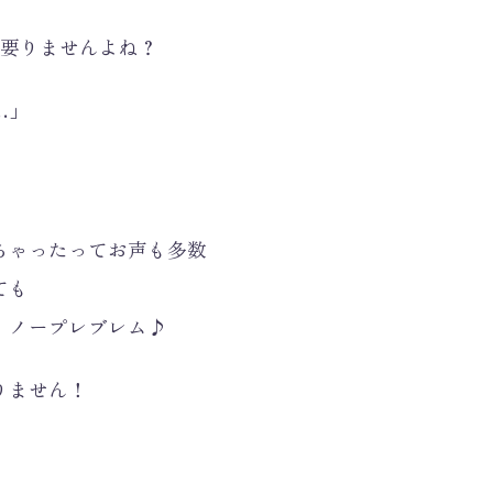
も要りませんよね？
…」
ちゃったってお声も多数
ても
、ノープレブレム♪
りません！