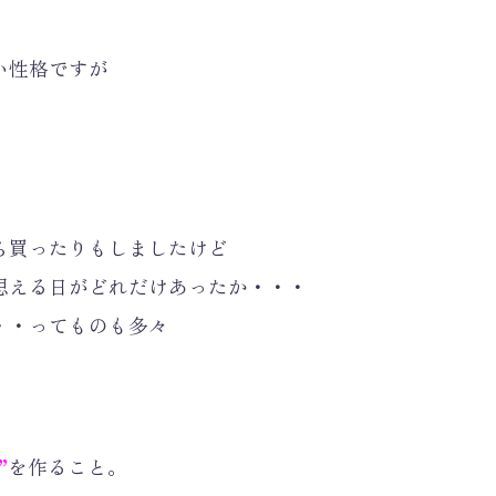
い性格ですが
ら買ったりもしましたけど
思える日がどれだけあったか・・・
・・ってものも多々
、
”
を作ること。