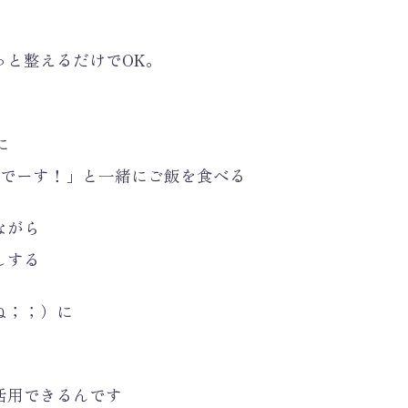
。
っと整えるだけでOK。
に
トでーす！」と一緒にご飯を食べる
ながら
しする
ね；；）に
活用できるんです