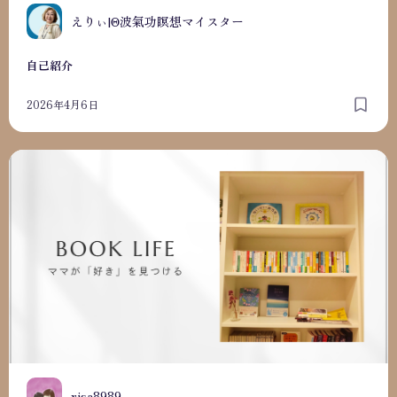
えりぃ|Θ波氣功瞑想マイスター
自己紹介
2026年4月6日
はじめまして
R
risa8989