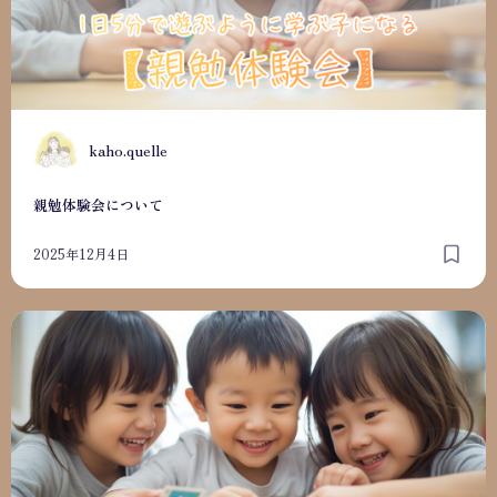
K
kaho.quelle
親勉体験会について
2025年12月4日
親勉流 褒め方叱り方