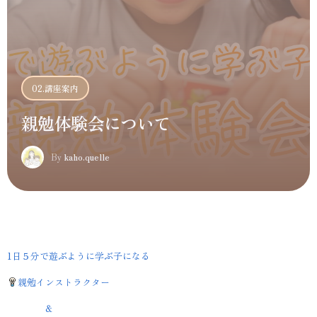
02.講座案内
親勉体験会について
K
By
kaho.quelle
1日５分で遊ぶように学ぶ子になる
親勉インストラクター
＆