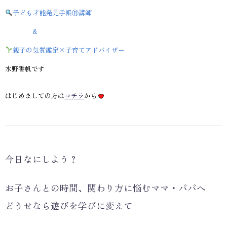
子ども才能発見手帳Ⓡ講師
＆
親子の気質鑑定×子育てアドバイザー
水野香帆です
はじめましての方は
コチラ
から
今日なにしよう？
お子さんとの時間、関わり方に悩むママ・パパへ
どうせなら遊びを学びに変えて