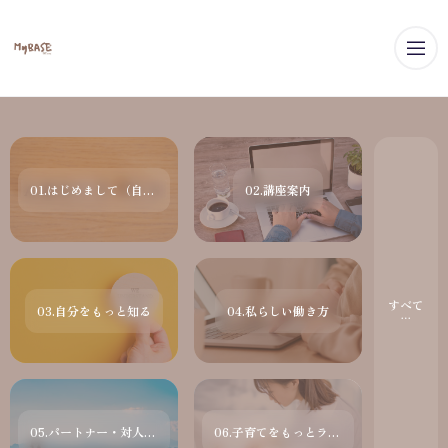
メ
01.はじめまして（自己紹介）
02.講座案内
すべて
03.自分をもっと知る
04.私らしい働き方
05.パートナー・対人関係の悩み
06.子育てをもっとラクに