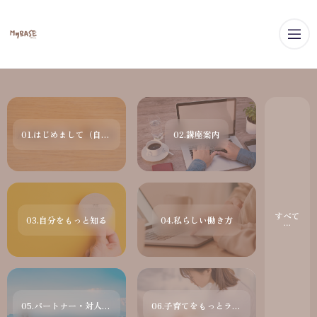
メ
01.はじめまして（自己紹介）
02.講座案内
すべて
03.自分をもっと知る
04.私らしい働き方
05.パートナー・対人関係の悩み
06.子育てをもっとラクに